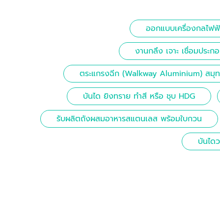
ออกแบบเครื่องกลไฟฟ้
งานกลึง เจาะ เชื่อมประกอ
ตระแกรงฉีก (Walkway Aluminium) สมุ
บันได ยิงทราย ทำสี หรือ ชุบ HDG
รับผลิตถังผสมอาหารสแตนเลส พร้อมใบกวน
บันได