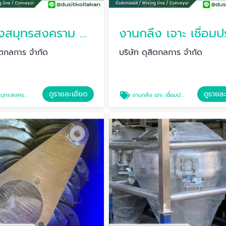
โรงกลึงสมุทรสงคราม ดุสิตกลการ
สิตกลการ จำกัด
บริษัท ดุสิตกลการ จำกัด
ดูรายละเอียด
ดูรายล
คราม ดุสิตกลการ
งานกลึง เจาะ เชื่อมประกอบอะไหล่เครื่องจักร สมุทรสาคร