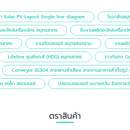
า Solar PV Layout Single line diagram
โรงกลึงสม
บอะไหล่เครื่องจักร สมุทรสาคร
รับงานผลิตอะไหล่เครื่องจ
ทรสาคร
งานตัดเลเซอร์ สมุทรสงคราม
งานผลิ
Lifeline ชุบสังกะสี (HDG) สมุทรสาคร
ราวกันตก Gu
Conveyor SS304 สายพานลำเลียง สายงานอาหารสำเร็จรูป 
วน เหล็ก สแตนเลส
ปล่องบอยเลอร์ ระบายควัน ยิงทราย
ตราสินค้า