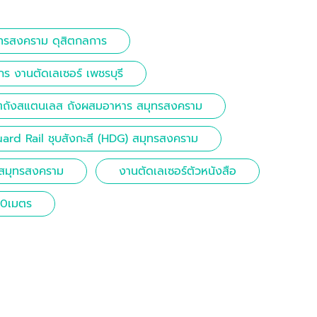
ุทรสงคราม ดุสิตกลการ
ักร งานตัดเลเซอร์ เพชรบุรี
ตถังสแตนเลส ถังผสมอาหาร สมุทรสงคราม
ard Rail ชุบสังกะสี (HDG) สมุทรสงคราม
สมุทรสงคราม
งานตัดเลเซอร์ตัวหนังสือ
30เมตร