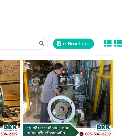
e-Brochure