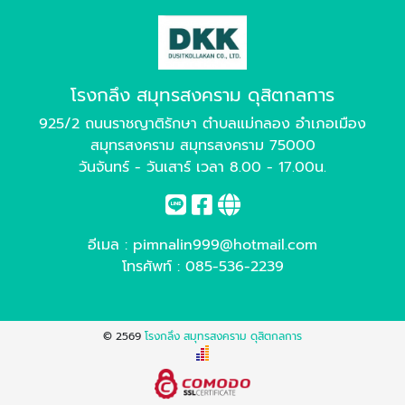
โรงกลึง สมุทรสงคราม ดุสิตกลการ
925/2 ถนนราชญาติรักษา ตำบลแม่กลอง อำเภอเมือง
สมุทรสงคราม สมุทรสงคราม 75000
วันจันทร์ - วันเสาร์ เวลา 8.00 - 17.00น.
อีเมล :
pimnalin999@hotmail.com
โทรศัพท์ :
085-536-2239
© 2569
โรงกลึง สมุทรสงคราม ดุสิตกลการ