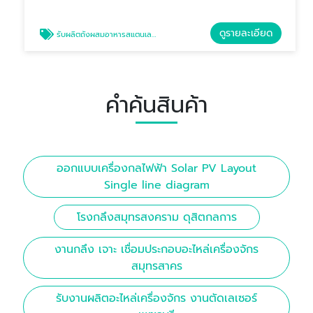
ดูรายละเอียด
รับผลิตถังผสมอาหารสแตนเลส พร้อมใบกวน
คำค้นสินค้า
ออกแบบเครื่องกลไฟฟ้า Solar PV Layout
Single line diagram
โรงกลึงสมุทรสงคราม ดุสิตกลการ
งานกลึง เจาะ เชื่อมประกอบอะไหล่เครื่องจักร
สมุทรสาคร
รับงานผลิตอะไหล่เครื่องจักร งานตัดเลเซอร์