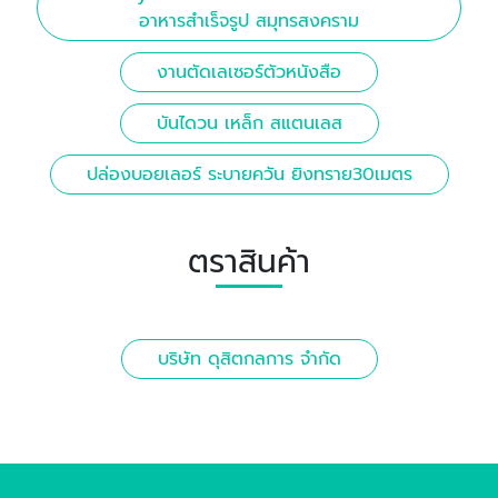
อาหารสำเร็จรูป สมุทรสงคราม
งานตัดเลเซอร์ตัวหนังสือ
บันไดวน เหล็ก สแตนเลส
ปล่องบอยเลอร์ ระบายควัน ยิงทราย30เมตร
ตราสินค้า
บริษัท ดุสิตกลการ จำกัด