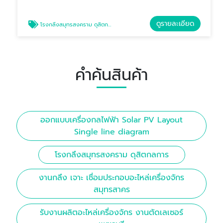
ดูรายละเอียด
โรงกลึงสมุทรสงคราม ดุสิตกลการ
คำค้นสินค้า
ออกแบบเครื่องกลไฟฟ้า Solar PV Layout
Single line diagram
โรงกลึงสมุทรสงคราม ดุสิตกลการ
งานกลึง เจาะ เชื่อมประกอบอะไหล่เครื่องจักร
สมุทรสาคร
รับงานผลิตอะไหล่เครื่องจักร งานตัดเลเซอร์