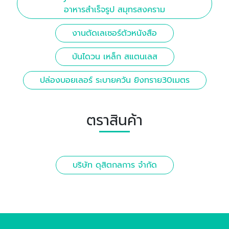
อาหารสำเร็จรูป สมุทรสงคราม
งานตัดเลเซอร์ตัวหนังสือ
บันไดวน เหล็ก สแตนเลส
ปล่องบอยเลอร์ ระบายควัน ยิงทราย30เมตร
ตราสินค้า
บริษัท ดุสิตกลการ จำกัด