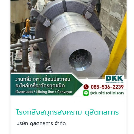
โรงกลึงสมุทรสงคราม ดุสิตกลการ
บริษัท ดุสิตกลการ จำกัด