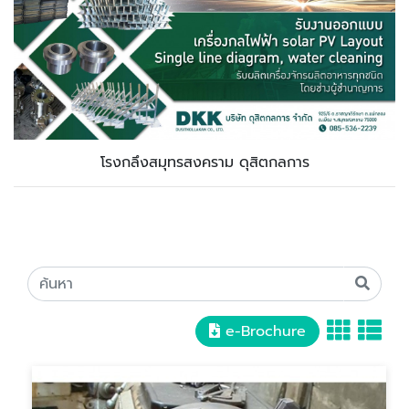
โรงกลึงสมุทรสงคราม ดุสิตกลการ
e-Brochure