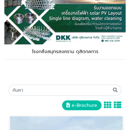
โรงกลึงสมุทรสงคราม ดุสิตกลการ
e-Brochure