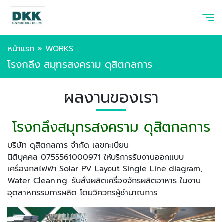
หน้าแรก
»
WORKS
โรงกลึง สมุทรสงคราม ดุสิตกลการ
ผลงานของเรา
โรงกลึงสมุทรสงคราม ดุสิตกลการ
บริษัท ดุสิตกลการ จำกัด เลขทะเบียน
นิติบุคคล 0755561000971 ให้บริการรับงานออกแบบ
เครื่องกลไฟฟ้า Solar PV Layout Single Line diagram,
Water Cleaning. รับสั่งผลิตเครื่องจักรผลิตอาหาร ในงาน
อุตสาหกรรมการผลิต โดยวิศวกรผู้ชำนาณการ