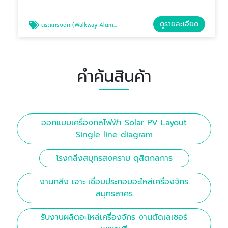
ดูรายละเอียด
ตระแกรงฉีก (Walkway Aluminium) สมุทรสาคร
คำค้นสินค้า
ออกแบบเครื่องกลไฟฟ้า Solar PV Layout
Single line diagram
โรงกลึงสมุทรสงคราม ดุสิตกลการ
งานกลึง เจาะ เชื่อมประกอบอะไหล่เครื่องจักร
สมุทรสาคร
รับงานผลิตอะไหล่เครื่องจักร งานตัดเลเซอร์