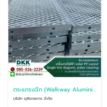
ตระแกรงฉีก (Walkway Aluminium) สมุทรสาคร
บริษัท ดุสิตกลการ จำกัด