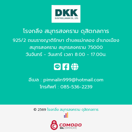
โรงกลึง สมุทรสงคราม ดุสิตกลการ
925/2 ถนนราชญาติรักษา ตำบลแม่กลอง อำเภอเมือง
สมุทรสงคราม สมุทรสงคราม 75000
วันจันทร์ - วันเสาร์ เวลา 8.00 - 17.00น.
อีเมล :
pimnalin999@hotmail.com
โทรศัพท์ :
085-536-2239
© 2569
โรงกลึง สมุทรสงคราม ดุสิตกลการ