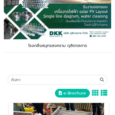
โรงกลึงสมุทรสงคราม ดุสิตกลการ
e-Brochure