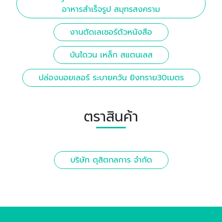
อาหารสำเร็จรูป สมุทรสงคราม
งานตัดเลเซอร์ตัวหนังสือ
บันไดวน เหล็ก สแตนเลส
ปล่องบอยเลอร์ ระบายควัน ยิงทราย30เมตร
ตราสินค้า
บริษัท ดุสิตกลการ จำกัด