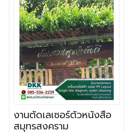
งานตัดเลเซอร์ตัวหนังสือ
สมุทรสงคราม