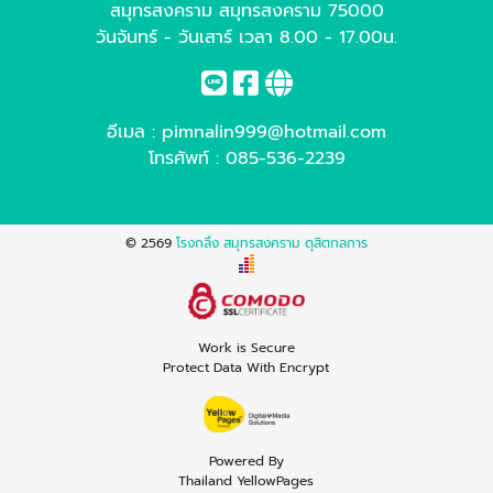
สมุทรสงคราม สมุทรสงคราม 75000
วันจันทร์ - วันเสาร์ เวลา 8.00 - 17.00น.
อีเมล :
pimnalin999@hotmail.com
โทรศัพท์ :
085-536-2239
© 2569
โรงกลึง สมุทรสงคราม ดุสิตกลการ
Work is Secure
Protect Data With Encrypt
Powered By
Thailand YellowPages