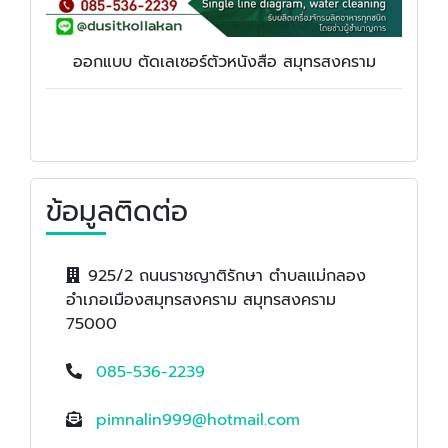
ออกแบบ ตัดเลเซอร์ตัวหนังสือ สมุทรสงคราม
ข้อมูลติดต่อ
925/2 ถนนราชญาติรักษา ตำบลแม่กลอง
อำเภอเมืองสมุทรสงคราม สมุทรสงคราม
75000
085-536-2239
pimnalin999@hotmail.com