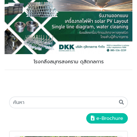
โรงกลึงสมุทรสงคราม ดุสิตกลการ
e-Brochure