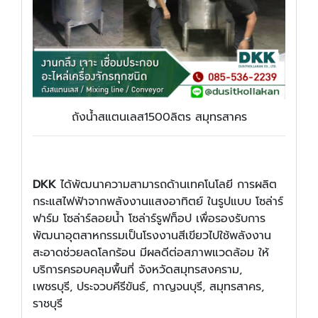
ถังน้ำสแตนเลส1500ลิตร สมุทรสาคร
DKK
ได้พัฒนาความสามารถด้านเทคโนโลยี การผลิต
กระแสไฟฟ้าจากพลังงานแสงอาทิตย์ ในรูปแบบ โซล่าร์
ฟาร์ม โซล่าร์ลอยน้ำ โซล่าร์รูฟท็อป เพื่อรองรับการ
พัฒนาอุตสาหกรรมเป็นโรงงานสีเขียวไปใช้พลังงาน
สะอาดช่วยลดโลกร้อน มีผลดีต่อสภาพแวดล้อม ให้
บริการครอบคลุมพื้นที่ จังหวัดสมุทรสงคราม,
เพชรบุรี, ประจวบคีรีขันธ์, กาญจนบุรี, สมุทรสาคร,
ราชบุรี