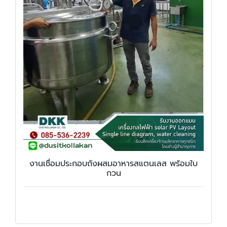
งานเชื่อมประกอบถังผสมอาหารสแตนเลส พร้อมใบ
กวน